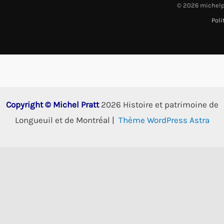
© 2026 michelp
Poli
Copyright © Michel Pratt
2026 Histoire et patrimoine de
Longueuil et de Montréal |
Thème WordPress Astra