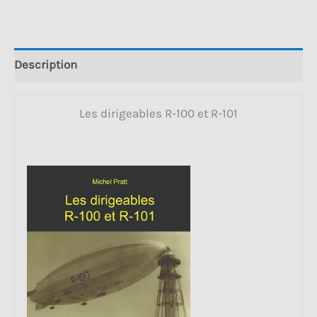
et
R-
101
Description
PDF
Les dirigeables R-100 et R-101