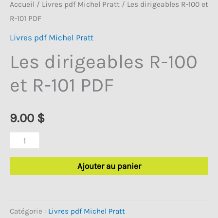
Accueil
/
Livres pdf Michel Pratt
/ Les dirigeables R-100 et
R-101 PDF
Livres pdf Michel Pratt
Les dirigeables R-100
et R-101 PDF
9.00
$
quantité
de
Ajouter au panier
Les
dirigeables
R-
Catégorie :
Livres pdf Michel Pratt
100