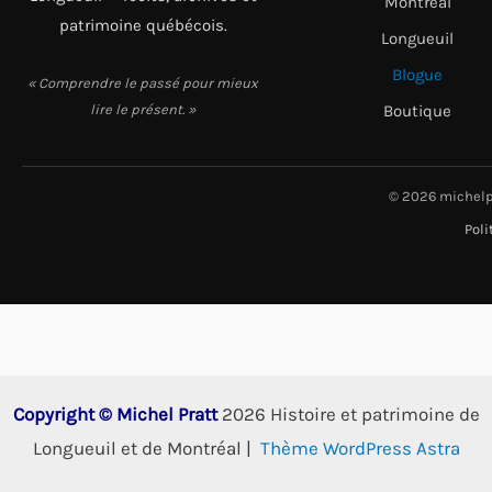
Montréal
patrimoine québécois.
Longueuil
Blogue
« Comprendre le passé pour mieux
lire le présent. »
Boutique
© 2026 michelp
Poli
Copyright © Michel Pratt
2026 Histoire et patrimoine de
Longueuil et de Montréal |
Thème WordPress Astra