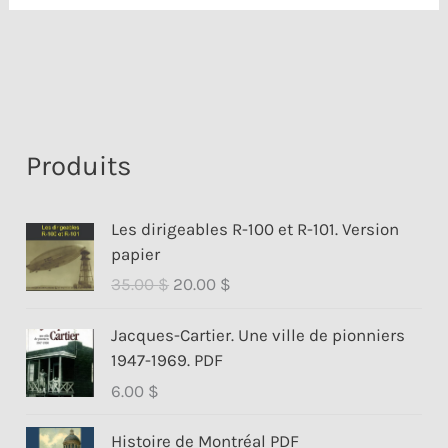
Produits
Les dirigeables R-100 et R-101. Version
papier
L
L
35.00
$
20.00
$
e
e
p
p
Jacques-Cartier. Une ville de pionniers
r
r
1947-1969. PDF
i
i
6.00
$
x
x
i
a
Histoire de Montréal PDF