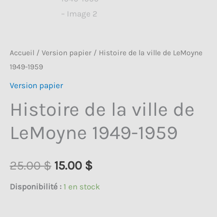
Accueil
/
Version papier
/ Histoire de la ville de LeMoyne
1949-1959
Version papier
Histoire de la ville de
LeMoyne 1949-1959
Le
Le
25.00
$
15.00
$
prix
prix
Disponibilité :
1 en stock
initial
actuel
quantité