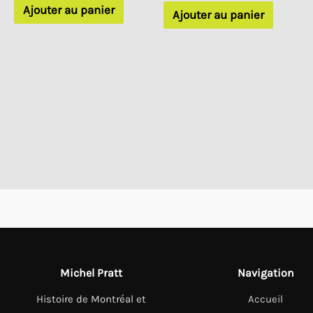
initial
actuel
initial
actuel
Ajouter au panier
Ajouter au panier
était :
est :
était :
est :
25.00 $.
15.00 $.
20.00 $.
12.00 $.
Michel Pratt
Navigation
Histoire de Montréal et
Accueil