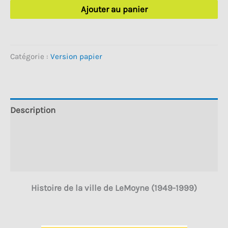
Ajouter au panier
de
était :
est :
Histoire
25.00 $.
15.00 $.
de
Catégorie :
Version papier
la
ville
de
LeMoyne
Description
1949-
Informations complémentaires
1959
Avis (0)
Histoire de la ville de LeMoyne (1949-1999)