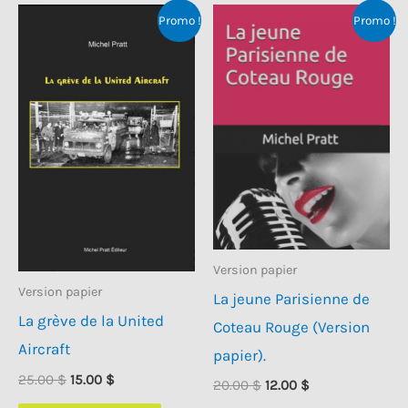
Promo !
Promo !
Version papier
Version papier
La jeune Parisienne de
La grève de la United
Coteau Rouge (Version
Aircraft
papier).
Le
Le
25.00
$
15.00
$
Le
Le
20.00
$
12.00
$
prix
prix
prix
prix