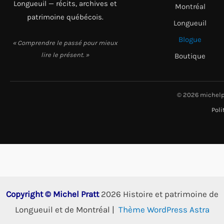
Longueuil — récits, archives et
Montréal
patrimoine québécois.
Longueuil
Blogue
« Comprendre le passé pour mieux
lire le présent. »
Boutique
© 2026 michelp
Poli
Copyright © Michel Pratt
2026 Histoire et patrimoine de
Longueuil et de Montréal |
Thème WordPress Astra