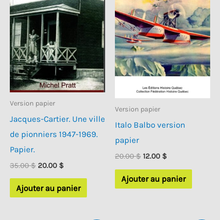
Version papier
Version papier
Jacques-Cartier. Une ville
Italo Balbo version
de pionniers 1947-1969.
papier
Papier.
Le
Le
20.00
$
12.00
$
Le
Le
prix
prix
35.00
$
20.00
$
prix
prix
initial
actuel
Ajouter au panier
initial
actuel
était :
est :
Ajouter au panier
était :
est :
20.00 $.
12.00 $.
35.00 $.
20.00 $.