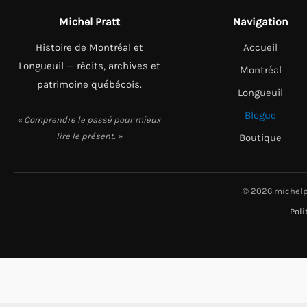
Michel Pratt
Navigation
Histoire de Montréal et
Accueil
Longueuil — récits, archives et
Montréal
patrimoine québécois.
Longueuil
Blogue
« Comprendre le passé pour mieux
lire le présent. »
Boutique
© 2026 michelp
Poli