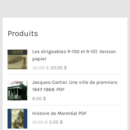
Produits
Les dirigeables R-100 et R-101. Version
papier
L
L
35.00
$
20.00
$
e
e
p
p
Jacques-Cartier. Une ville de pionniers
r
r
1947-1969. PDF
i
i
6.00
$
x
x
i
a
Histoire de Montréal PDF
n
c
L
L
10.00
$
5.00
$
i
t
e
e