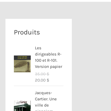
Produits
Les
dirigeables R-
100 et R-101.
Version papier
35.00
$
L
L
20.00
$
e
e
p
p
Jacques-
r
r
Cartier. Une
i
i
ville de
x
x