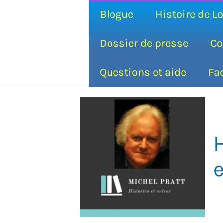
Aller
Blogue
Histoire de L
au
contenu
Dossier de presse
Co
Questions et aide
Fa
H