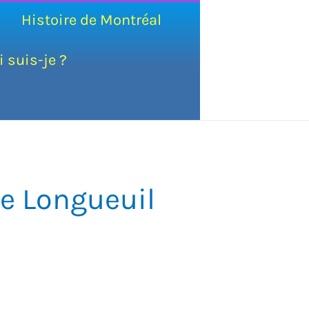
Histoire de Montréal
i suis-je ?
de Longueuil