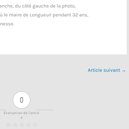
anche, du côté gauche de la photo,
ù le maire de Longueuil pendant 32 ans,
unesse.
Article suivant
→
0
Évaluation de l'articl
e