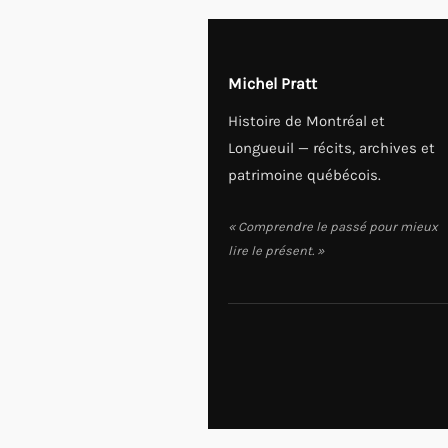
Michel Pratt
Histoire de Montréal et
Longueuil — récits, archives et
patrimoine québécois.
« Comprendre le passé pour mieux
lire le présent. »