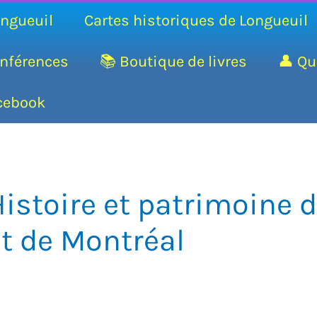
ongueuil
Cartes historiques de Longueuil
nférences
📚 Boutique de livres
👤 Qu
cebook
istoire et patrimoine 
et de Montréal