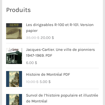
Produits
Les dirigeables R-100 et R-101. Version
papier
L
L
35.00
$
20.00
$
e
e
p
p
Jacques-Cartier. Une ville de pionniers
r
r
1947-1969. PDF
i
i
6.00
$
x
x
i
a
Histoire de Montréal PDF
n
c
L
L
10.00
$
5.00
$
i
t
e
e
t
u
p
p
Survol de l’histoire populaire et illustrée
i
e
r
r
de Montréal
a
l
i
i