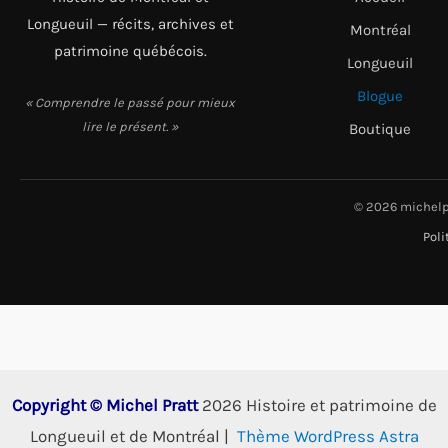
Longueuil — récits, archives et
Montréal
patrimoine québécois.
Longueuil
Blogue
« Comprendre le passé pour mieux
lire le présent. »
Boutique
© 2026 michelp
Poli
Copyright © Michel Pratt
2026 Histoire et patrimoine de
Longueuil et de Montréal |
Thème WordPress Astra