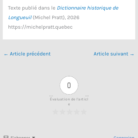
Texte publié dans le
Dictionnaire historique de
Longueuil
(Michel Pratt), 2026
https://michelpratt.quebec
←
Article précédent
Article suivant
→
0
Évaluation de l'articl
e
S’abonner
Connexion